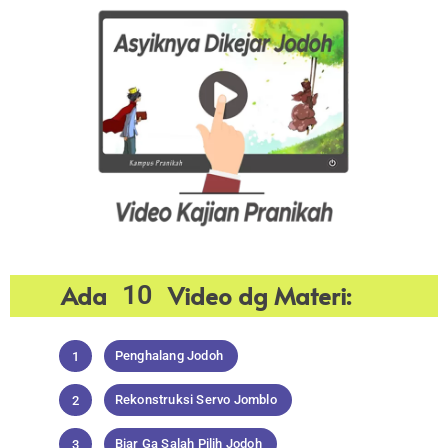
Ada
Video dg Materi:
10
Penghalang Jodoh
1
Rekonstruksi Servo Jomblo
2
Biar Ga Salah Pilih Jodoh
3