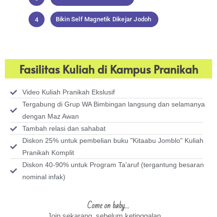
Bikin Self Magnetik Dikejar Jodoh
4
Fasilitas Kuliah di Kampus Pranikah
Video Kuliah Pranikah Ekslusif
Tergabung di Grup WA Bimbingan langsung dan selamanya
dengan Maz Awan
Tambah relasi dan sahabat
Diskon 25% untuk pembelian buku "Kitaabu Jomblo" Kuliah
Pranikah Komplit
Diskon 40-90% untuk Program Ta'aruf (tergantung besaran
nominal infak)
Come on baby…
Join sekarang, sebelum ketinggalan….