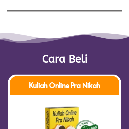
Dan materi masih akan
terus
bertambah.
Cara Beli
Kuliah Online Pra Nikah