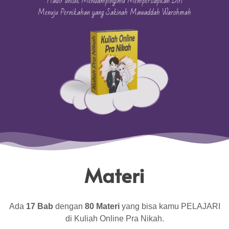
Hadir untuk Mendampingimu Mempersiapkan Diri
Menuju Pernikahan yang Sakinah Mawaddah Warohmah
Materi
Ada
17 Bab
dengan
80 Materi
yang bisa kamu PELAJARI
di Kuliah Online Pra Nikah.