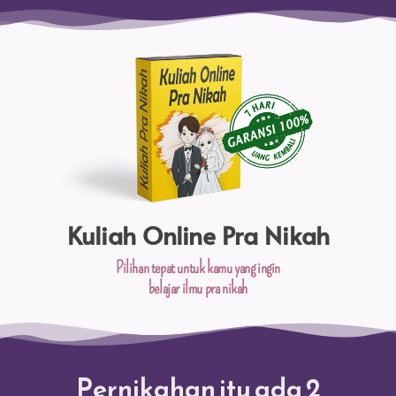
Kuliah Online Pra Nikah
Pilihan tepat untuk kamu yang ingin​
belajar ilmu pra nikah
Pernikahan itu ada 2