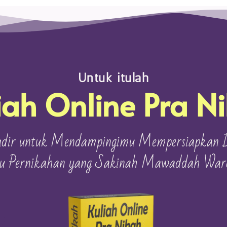
Untuk itulah
iah Online Pra N
dir untuk Mendampingimu Mempersiapkan D
u Pernikahan yang Sakinah Mawaddah Wa