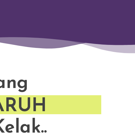
yang
ARUH
elak..