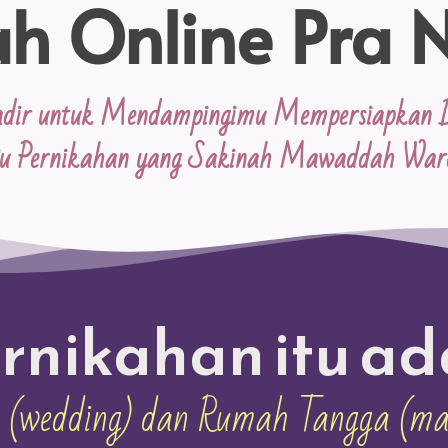
ah Online Pra 
dir untuk Mendampingimu Mempersiapkan D
u Pernikahan yang Sakinah Mawaddah Wa
rnikahan itu ad
i (wedding) dan Rumah Tangga (ma