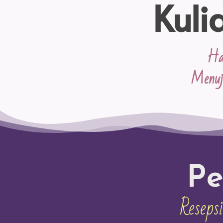
Kuli
Ha
Menuj
Pe
Reseps