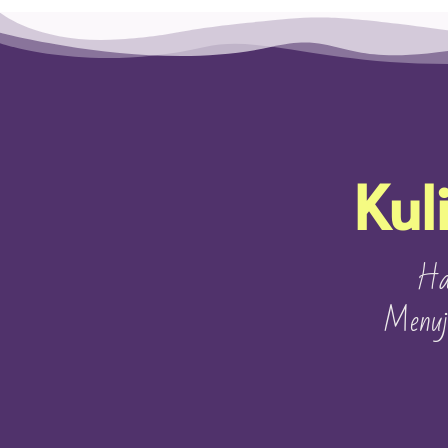
Kul
Ha
Menuj