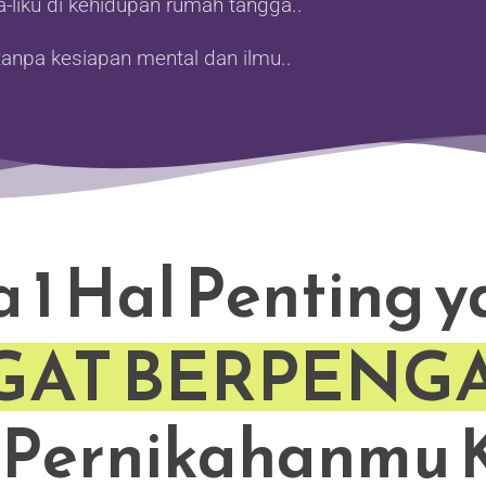
-liku di kehidupan rumah tangga..
anpa kesiapan mental dan ilmu..
 1 Hal Penting 
GAT BERPENG
Pernikahanmu K