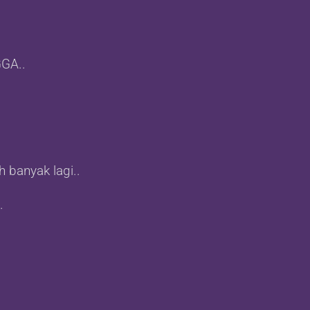
GA..
 banyak lagi..
.