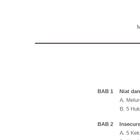
M
BAB 1 Niat dan
Melur
5 Hu
BAB 2 Insecur
5 Kek