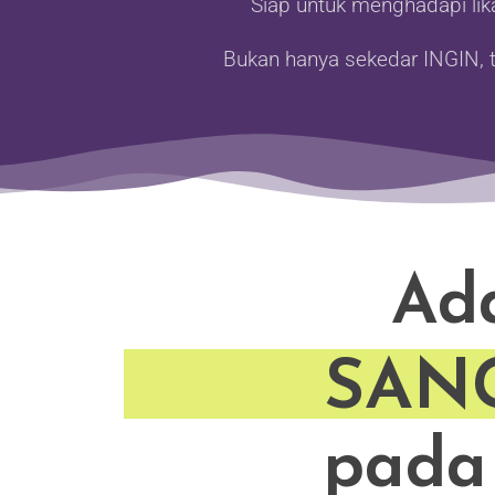
Siap untuk menghadapi lika
Bukan hanya sekedar INGIN, t
Ada
SAN
pada 