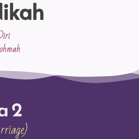
Nikah
iri
rohmah
a 2
rriage)