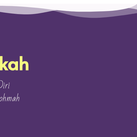
ikah
iri
rohmah