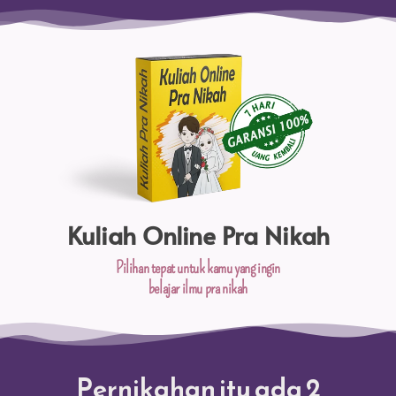
Kuliah Online Pra Nikah
Pilihan tepat untuk kamu yang ingin​
belajar ilmu pra nikah
Pernikahan itu ada 2