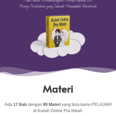
Hadir untuk Mendampingimu Mempersiapkan Diri
Menuju Pernikahan yang Sakinah Mawaddah Warohmah
Materi
Ada
17 Bab
dengan
80 Materi
yang bisa kamu PELAJARI
di Kuliah Online Pra Nikah.