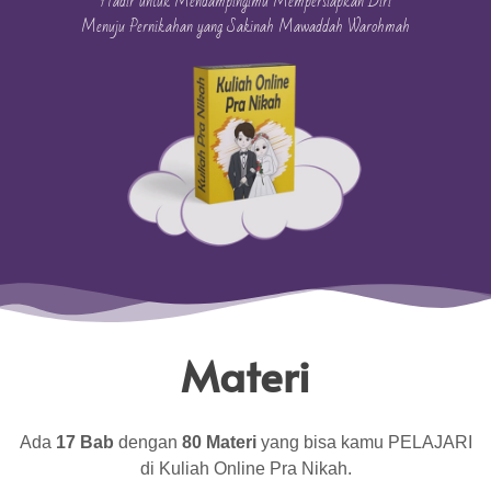
Hadir untuk Mendampingimu Mempersiapkan Diri
Menuju Pernikahan yang Sakinah Mawaddah Warohmah
Materi
Ada
17 Bab
dengan
80 Materi
yang bisa kamu PELAJARI
di Kuliah Online Pra Nikah.