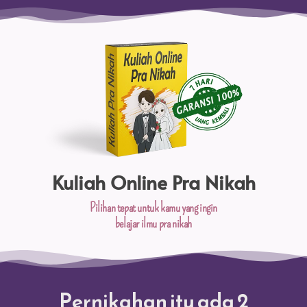
Kuliah Online Pra Nikah
Pilihan tepat untuk kamu yang ingin​
belajar ilmu pra nikah
Pernikahan itu ada 2